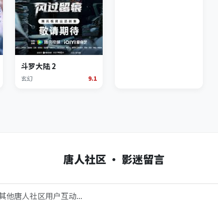
斗罗大陆 2
玄幻
9.1
唐人社区 · 影迷留言