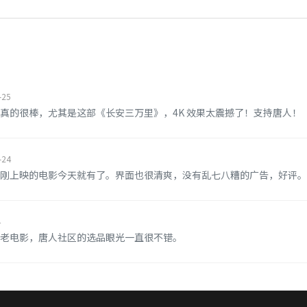
-25
真的很棒，尤其是这部《长安三万里》，4K 效果太震撼了！支持唐人！
-24
刚上映的电影今天就有了。界面也很清爽，没有乱七八糟的广告，好评。
4
老电影，唐人社区的选品眼光一直很不错。