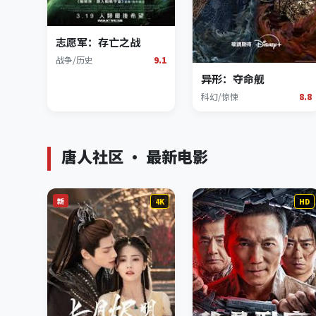
志愿军：存亡之战
战争/历史
9.1
异形：夺命舰
科幻/惊悚
8.8
唐人社区 · 最新电影
新
4K
HD