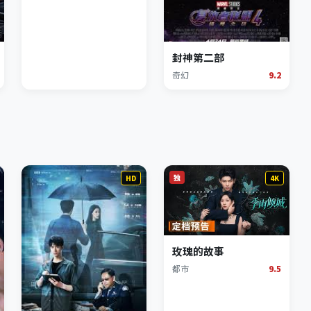
封神第二部
奇幻
9.2
独
HD
4K
玫瑰的故事
都市
9.5