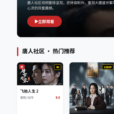
唐人社区视频重磅呈现，史诗级制作，重现大唐盛世繁
心灵的双重震撼。
立即观看
唐人社区 · 热门推荐
热
4K
1080P
飞驰人生 2
喜剧/动作
9.5