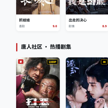
抓娃娃
出走的决心
喜剧
9.0
剧情
8.9
唐人社区 · 热播剧集
更
1080P
4K