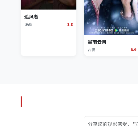
追风者
谍战
8.8
墨雨云间
古装
8.9