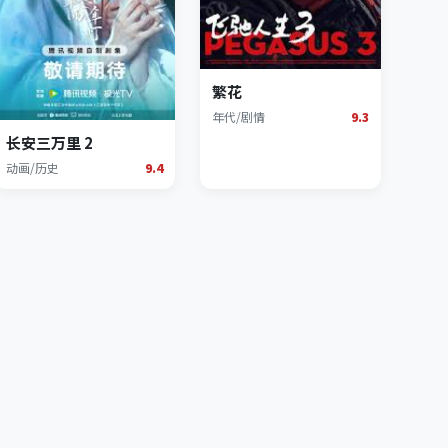
繁花
年代/剧情
9.3
长安三万里 2
动画/历史
9.4