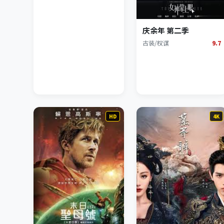
庆余年 第二季
古装/权谋
9.7
HD
4K